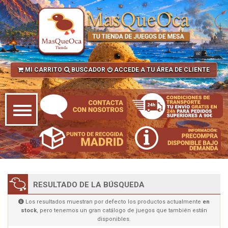
MI CARRITO
BUSCADOR
ACCEDE A TU ÁREA DE CLIENTE
RESULTADO DE LA BÚSQUEDA
Los resultados muestran por defecto los productos actualmente
en
stock
, pero tenemos un gran catálogo de juegos que también están
disponibles.