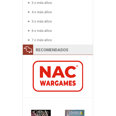
3 o más años
4 o más años
5 o más años
6 o más años
7 o más años
RECOMENDADOS