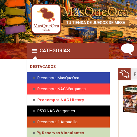
CATEGORÍAS
DESTACADOS
F
Precompra MasQueOca
Precompra NAC Wargames
Precompra NAC History
P500 NAC Wargames
Precompra 1 Armadillo
Reservas Vinculantes