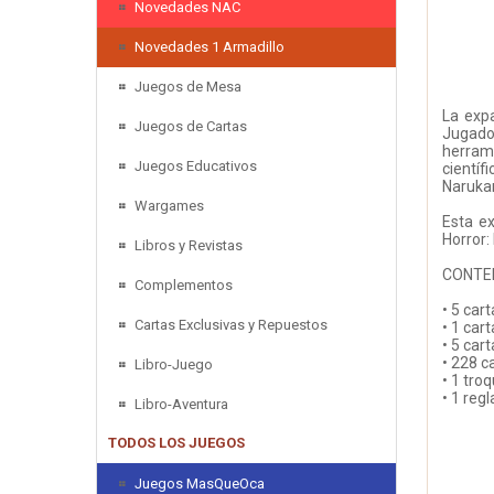
Novedades NAC
Novedades 1 Armadillo
Juegos de Mesa
La expa
Juegos de Cartas
Jugador
herrami
Juegos Educativos
científ
Narukam
Wargames
Esta e
Horror:
Libros y Revistas
CONTE
Complementos
• 5 car
Cartas Exclusivas y Repuestos
• 1 car
• 5 car
• 228 c
Libro-Juego
• 1 troq
• 1 reg
Libro-Aventura
TODOS LOS JUEGOS
Juegos MasQueOca