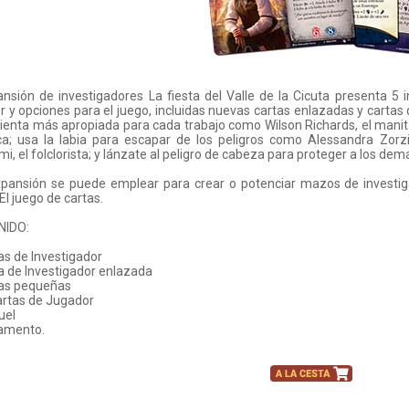
nsión de investigadores La fiesta del Valle de la Cicuta presenta 5
 y opciones para el juego, incluidas nuevas cartas enlazadas y cartas 
enta más apropiada para cada trabajo como Wilson Richards, el manitas;
ica; usa la labia para escapar de los peligros como Alessandra Zorzi
i, el folclorista; y lánzate al peligro de cabeza para proteger a los d
xpansión se puede emplear para crear o potenciar mazos de investi
 El juego de cartas.
NIDO:
tas de Investigador
ta de Investigador enlazada
tas pequeñas
artas de Jugador
uel
lamento.