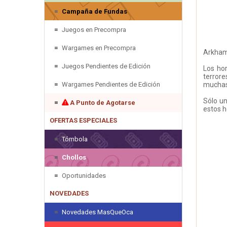
Campaña de Fundas
Juegos en Precompra
Wargames en Precompra
Arkham 
Juegos Pendientes de Edición
Los hor
terror
Wargames Pendientes de Edición
muchas
Sólo un
A Punto de Agotarse
estos h
OFERTAS ESPECIALES
Tómbola
Chollos
Oportunidades
NOVEDADES
Novedades MasQueOca