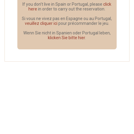
If you don't live in Spain or Portugal, please
click
here
in order to carry out the reservation.
Si vous ne vivez pas en Espagne ou au Portugal,
veuillez cliquer ici
pour précommander le jeu.
Wenn Sie nicht in Spanien oder Portugal leben,
klicken Sie bitte hier
.