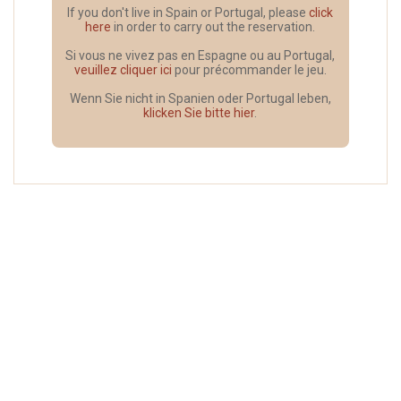
If you don't live in Spain or Portugal, please
click
here
in order to carry out the reservation.
Si vous ne vivez pas en Espagne ou au Portugal,
veuillez cliquer ici
pour précommander le jeu.
Wenn Sie nicht in Spanien oder Portugal leben,
klicken Sie bitte hier
.