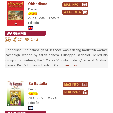
Obbedisco!
Precio:
22,5 € - 20% =
17,99
€
Edición:
Obbedisco! The campaign of Bezzeca was a daring mountain warfare
campaign, waged by Italian general Giuseppe Garibaldi. He led his
group of volunteers, the " Corpo Volontari Italiani," against Austrian
General Kuhn’s forces in Trentino. Ga ...
Leer más
Sa Battalla
Precio:
25 € - 20% =
19,99
€
Edición: