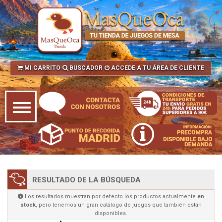
MI CARRITO
BUSCADOR
ACCEDE A TU ÁREA DE CLIENTE
RESULTADO DE LA BÚSQUEDA
Los resultados muestran por defecto los productos actualmente
en
stock
, pero tenemos un gran catálogo de juegos que también están
disponibles.