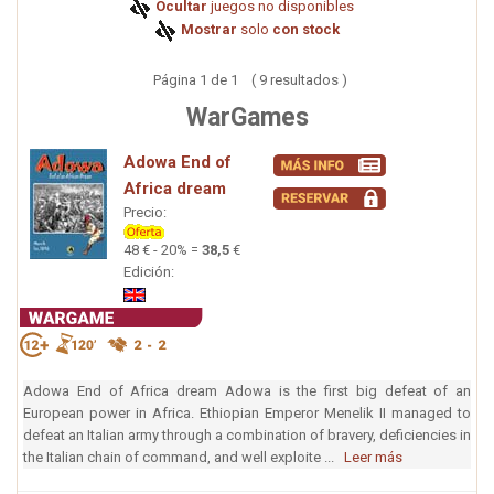
Ocultar
juegos no disponibles
Mostrar
solo
con stock
Página 1 de 1 ( 9 resultados )
WarGames
Adowa End of
Africa dream
Precio:
48 € - 20% =
38,5
€
Edición:
Adowa End of Africa dream Adowa is the first big defeat of an
European power in Africa. Ethiopian Emperor Menelik II managed to
defeat an Italian army through a combination of bravery, deficiencies in
the Italian chain of command, and well exploite ...
Leer más