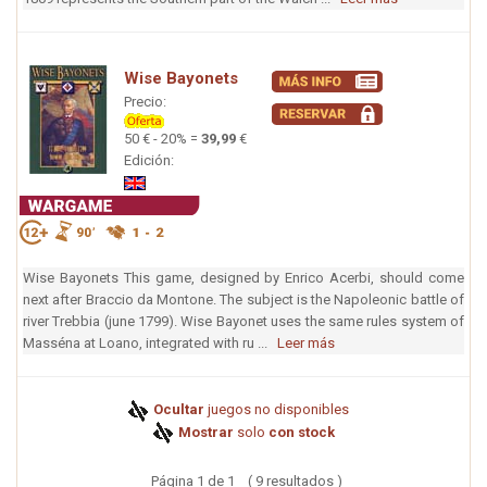
Wise Bayonets
Precio:
50 € - 20% =
39,99
€
Edición:
Wise Bayonets This game, designed by Enrico Acerbi, should come
next after Braccio da Montone. The subject is the Napoleonic battle of
river Trebbia (june 1799). Wise Bayonet uses the same rules system of
Masséna at Loano, integrated with ru ...
Leer más
Ocultar
juegos no disponibles
Mostrar
solo
con stock
Página 1 de 1 ( 9 resultados )