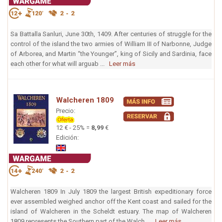
Sa Battalla Sanluri, June 30th, 1409. After centuries of struggle for the
control of the island the two armies of William III of Narbonne, Judge
of Arborea, and Martin “the Younger”, king of Sicily and Sardinia, face
each other for what will arguab ...
Leer más
Walcheren 1809
Precio:
12 € - 25% =
8,99
€
Edición:
Walcheren 1809 In July 1809 the largest British expeditionary force
ever assembled weighed anchor off the Kent coast and sailed for the
island of Walcheren in the Scheldt estuary. The map of Walcheren
1809 represents the Southern part of the Walch ...
Leer más