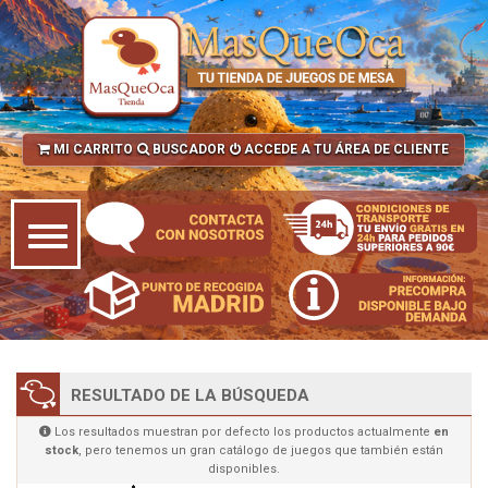
MI CARRITO
BUSCADOR
ACCEDE A TU ÁREA DE CLIENTE
RESULTADO DE LA BÚSQUEDA
Los resultados muestran por defecto los productos actualmente
en
stock
, pero tenemos un gran catálogo de juegos que también están
disponibles.