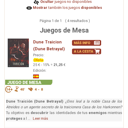
Ocultar
juegos no disponibles
Mostrar
también los juegos
disponibles
Página 1 de 1 ( 4 resultados )
Juegos de Mesa
Dune Traicion
(Dune Betrayal)
Precio:
25 € - 15% =
21,25
€
Edición:
Dune Traición (Dune Betrayal)
¿Eres leal a la noble Casa de los
Atreides o un agente secreto de la traicionera Casa de los Harkonnen?
Tu objetivo es
descubrir
las identidades de tus
enemigos
mientras
proteges
a l ...
Leer más