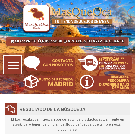
MI CARRITO
BUSCADOR
ACCEDE A TU ÁREA DE CLIENTE
RESULTADO DE LA BÚSQUEDA
Los resultados muestran por defecto los productos actualmente
en
stock
, pero tenemos un gran catálogo de juegos que también están
disponibles.