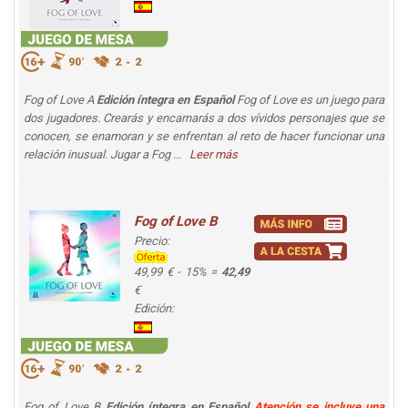
Fog of Love A
Edición íntegra en Español
Fog of Love es un juego para
dos jugadores. Crearás y encarnarás a dos vívidos personajes que se
conocen, se enamoran y se enfrentan al reto de hacer funcionar una
relación inusual. Jugar a Fog ...
Leer más
Fog of Love B
Precio:
49,99 € - 15% =
42,49
€
Edición:
Fog of Love B
Edición íntegra en Español
Atención se incluye una