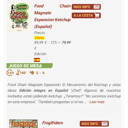
Food Chain
Magnate
Expansion Ketchup
(Español)
Precio:
89,99 € - 12% =
79,99
€
Edición:
Food Chain Magnate Expansión El Mecanismo del Ketchup y otras
ideas
Edición íntegra en Español
"¡Chef! Algunos de nuestros
invitados están pidiendo ketchup. ¿Tenemos?" "No servimos ketchup
en esta empresa". "También preguntan si el res ...
Leer más
FrogRiders