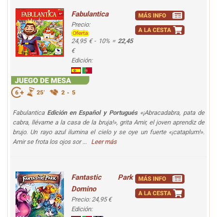
Fabulantica
Precio:
24,95 € - 10% =
22,45
€
Edición:
Fabulantica
Edición en Español y Portugués
«¡Abracadabra, pata de
cabra, llévame a la casa de la bruja!», grita Amir, el joven aprendiz de
brujo. Un rayo azul ilumina el cielo y se oye un fuerte «¡cataplum!».
Amir se frota los ojos sor ...
Leer más
Fantastic Park
Domino
Precio: 24,95 €
Edición: