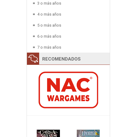
3 o más años
4 o más años
5 o más años
6 o más años
7 o más años
RECOMENDADOS