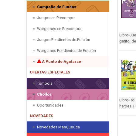
Campaña de Fundas
Juegos en Precompra
Wargames en Precompra
Libro-Jue
Juegos Pendientes de Edición
gatito, d
Wargames Pendientes de Edición
A Punto de Agotarse
OFERTAS ESPECIALES
Tómbola
Chollos
Libro-Rol
Oportunidades
héroes. P
NOVEDADES
Novedades MasQueOca