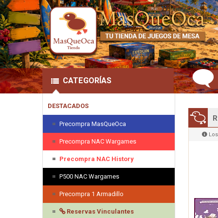
CATEGORÍAS
DESTACADOS
R
Precompra MasQueOca
Los
Precompra NAC Wargames
Precompra NAC History
P500 NAC Wargames
Precompra 1 Armadillo
Reservas Vinculantes