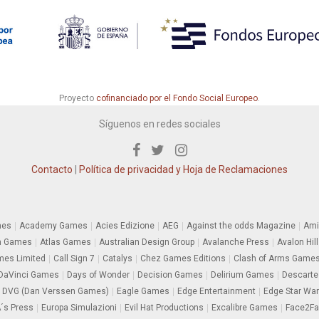
Proyecto
cofinanciado por el Fondo Social Europeo
.
Síguenos en redes sociales
Contacto
|
Política de privacidad y Hoja de Reclamaciones
mes
Academy Games
Acies Edizione
AEG
Against the odds Magazine
Ami
m Games
Atlas Games
Australian Design Group
Avalanche Press
Avalon Hill
es Limited
Call Sign 7
Catalys
Chez Games Editions
Clash of Arms Game
DaVinci Games
Days of Wonder
Decision Games
Delirium Games
Descarte
DVG (Dan Verssen Games)
Eagle Games
Edge Entertainment
Edge Star Wa
´s Press
Europa Simulazioni
Evil Hat Productions
Excalibre Games
Face2F