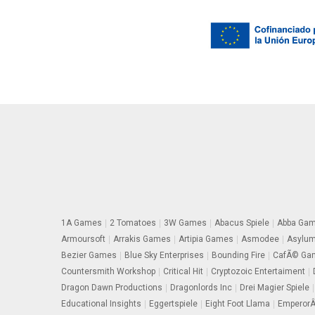
1A Games
2 Tomatoes
3W Games
Abacus Spiele
Abba Ga
Armoursoft
Arrakis Games
Artipia Games
Asmodee
Asylu
Bezier Games
Blue Sky Enterprises
Bounding Fire
CafÃ© Gam
Countersmith Workshop
Critical Hit
Cryptozoic Entertaiment
Dragon Dawn Productions
Dragonlords Inc
Drei Magier Spiele
Educational Insights
Eggertspiele
Eight Foot Llama
EmperorÂ