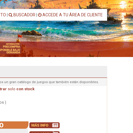
ITO
|
BUSCADOR
|
ACCEDE A TU ÁREA DE CLIENTE
os un gran catálogo de juegos que también están disponibles.
rar
solo
con stock
os )