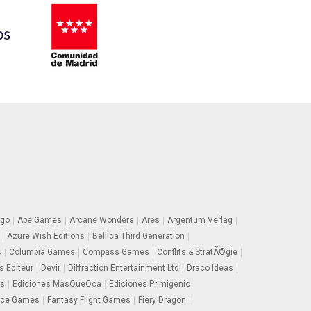
go
Ape Games
Arcane Wonders
Ares
Argentum Verlag
Azure Wish Editions
Bellica Third Generation
s
Columbia Games
Compass Games
Conflits & StratÃ©gie
s Editeur
Devir
Diffraction Entertainment Ltd
Draco Ideas
rs
Ediciones MasQueOca
Ediciones Primigenio
ace Games
Fantasy Flight Games
Fiery Dragon