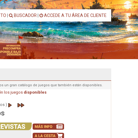
ITO
|
BUSCADOR
|
ACCEDE A TU ÁREA DE CLIENTE
os un gran catálogo de juegos que también están disponibles.
n los juegos
disponibles
os )
os