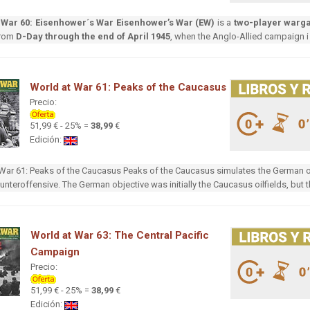
 War 60: Eisenhower´s War
Eisenhower’s War (EW)
is a
two-player war
from
D-Day through the end of April 1945
, when the Anglo-Allied campaign i
World at War 61: Peaks of the Caucasus
Precio:
51,99 € - 25% =
38,99
€
Edición:
War 61: Peaks of the Caucasus Peaks of the Caucasus simulates the German off
unteroffensive. The German objective was initially the Caucasus oilfields, but 
World at War 63: The Central Pacific
Campaign
Precio:
51,99 € - 25% =
38,99
€
Edición: