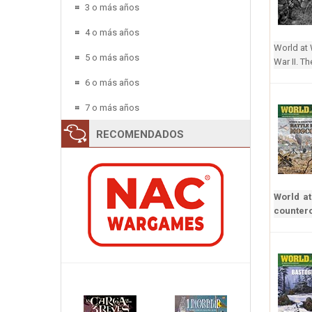
3 o más años
4 o más años
World at 
5 o más años
War II. T
6 o más años
7 o más años
RECOMENDADOS
World at
counter