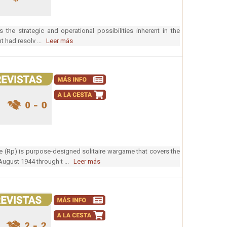
the strategic and operational possibilities inherent in the
t had resolv ...
Leer más
(Rp) is purpose-designed solitaire wargame that covers the
-August 1944 through t ...
Leer más