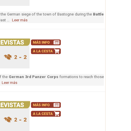
the German siege of the town of Bastogne during the
Battle
ast ...
Leer más
of the
German 3rd Panzer Corps
formations to reach those
.
Leer más