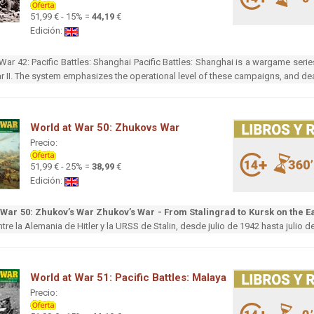
51,99 € - 15% =
44,19
€
Edición:
War 42: Pacific Battles: Shanghai Pacific Battles: Shanghai is a wargame serie
 II. The system emphasizes the operational level of these campaigns, and dea
World at War 50: Zhukovs War
Precio:
51,99 € - 25% =
38,99
€
Edición:
 War 50: Zhukov’s War
Zhukov’s War - From Stalingrad to Kursk on the E
ntre la Alemania de Hitler y la URSS de Stalin, desde julio de 1942 hasta julio d
World at War 51: Pacific Battles: Malaya
Precio: