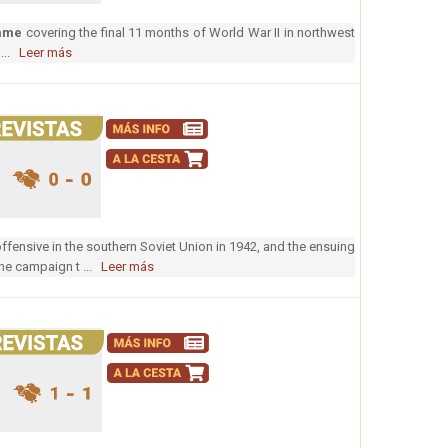
game
covering the final 11 months of World War II in northwest
 ...
Leer más
ensive in the southern Soviet Union in 1942, and the ensuing
the campaign t ...
Leer más