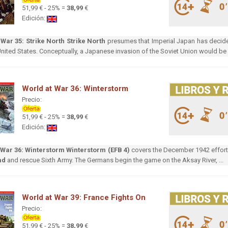
51,99 € - 25% =
38,99
€
Edición:
 War 35: Strike North
Strike North
presumes that Imperial Japan has decided
United States. Conceptually, a Japanese invasion of the Soviet Union would be 
World at War 36: Winterstorm
Precio:
51,99 € - 25% =
38,99
€
Edición:
 War 36: Winterstorm
Winterstorm (EFB 4)
covers the December 1942 effort
ad
and rescue Sixth Army. The Germans begin the game on the Aksay River, ...
World at War 39: France Fights On
Precio:
51,99 € - 25% =
38,99
€