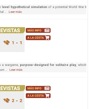
c level hypothetical simulation
of a potential World War II
tal ...
Leer más
s a wargame,
purpose-designed for solitaire play
, which
turn ...
Leer más