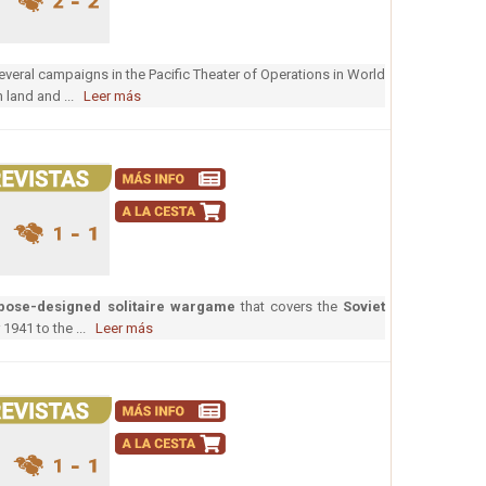
several campaigns in the Pacific Theater of Operations in World
h land and ...
Leer más
pose-designed solitaire wargame
that covers the
Soviet
1941 to the ...
Leer más