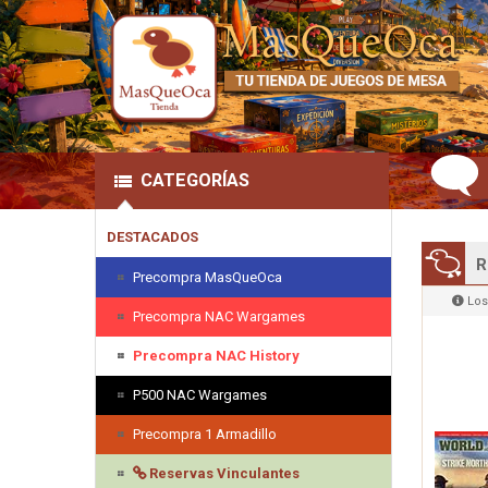
CATEGORÍAS
DESTACADOS
R
Precompra MasQueOca
Los
Precompra NAC Wargames
Precompra NAC History
P500 NAC Wargames
Precompra 1 Armadillo
Reservas Vinculantes