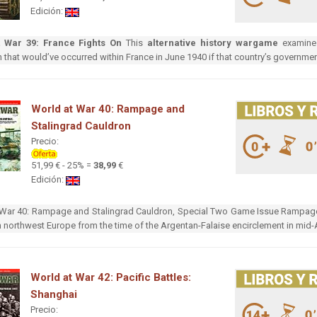
Edición:
t War 39: France Fights On
This
alternative history wargame
examines 
that would’ve occurred within France in June 1940 if that country’s governmen
World at War 40: Rampage and
Stalingrad Cauldron
Precio:
51,99 € - 25% =
38,99
€
Edición:
 War 40: Rampage and Stalingrad Cauldron, Special Two Game Issue Rampage 
in northwest Europe from the time of the Argentan-Falaise encirclement in mid
World at War 42: Pacific Battles:
Shanghai
Precio: