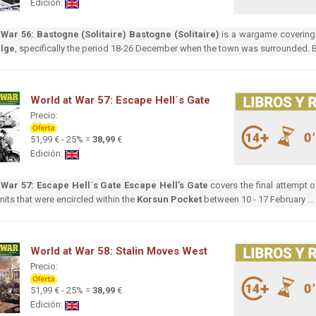
Edición:
 War 56: Bastogne (Solitaire)
Bastogne (Solitaire)
is a wargame covering 
ulge
, specifically the period 18-26 December when the town was surrounded. B
World at War 57: Escape Hell´s Gate
Precio:
51,99 € - 25% =
38,99
€
Edición:
 War 57: Escape Hell´s Gate
Escape Hell’s Gate
covers the final attempt 
its that were encircled within the
Korsun Pocket
between 10 - 17 February ..
World at War 58: Stalin Moves West
Precio:
51,99 € - 25% =
38,99
€
Edición: