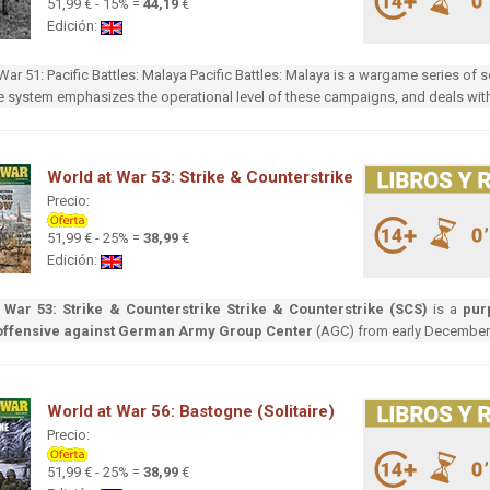
51,99 € - 15% =
44,19
€
Edición:
War 51: Pacific Battles: Malaya Pacific Battles: Malaya is a wargame series of 
he system emphasizes the operational level of these campaigns, and deals wit
World at War 53: Strike & Counterstrike
Precio:
51,99 € - 25% =
38,99
€
Edición:
 War 53: Strike & Counterstrike
Strike & Counterstrike (SCS)
is a
pur
offensive against German Army Group Center
(AGC) from early December 
World at War 56: Bastogne (Solitaire)
Precio:
51,99 € - 25% =
38,99
€