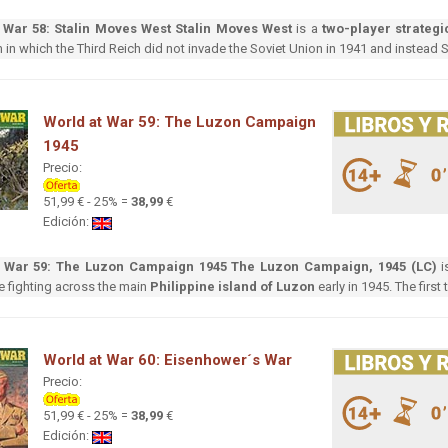
 War 58: Stalin Moves West
Stalin Moves West
is a
two-player strategi
in which the Third Reich did not invade the Soviet Union in 1941 and instead S
World at War 59: The Luzon Campaign
1945
Precio:
51,99 € - 25% =
38,99
€
Edición:
t War 59: The Luzon Campaign 1945
The Luzon Campaign, 1945 (LC)
i
e fighting across the main
Philippine island of Luzon
early in 1945. The first 
World at War 60: Eisenhower´s War
Precio:
51,99 € - 25% =
38,99
€
Edición: