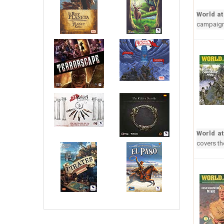
World at
campaign 
World a
covers th