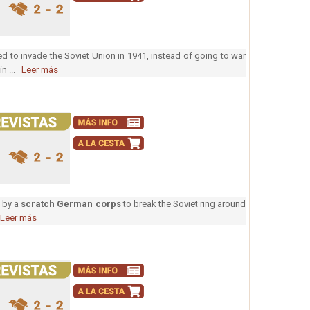
 to invade the Soviet Union in 1941, instead of going to war
in ...
Leer más
 by a
scratch German corps
to break the Soviet ring around
Leer más