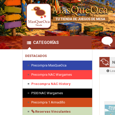
CATEGORÍAS
DESTACADOS
N
Precompra MasQueOca
Los
Precompra NAC Wargames
Precompra NAC History
P500 NAC Wargames
Precompra 1 Armadillo
Reservas Vinculantes