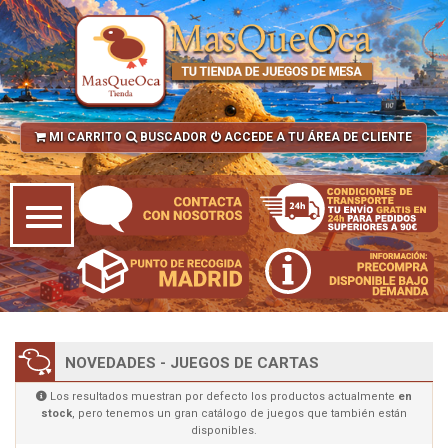
MI CARRITO
BUSCADOR
ACCEDE A TU ÁREA DE CLIENTE
NOVEDADES - JUEGOS DE CARTAS
Los resultados muestran por defecto los productos actualmente
en
stock
, pero tenemos un gran catálogo de juegos que también están
disponibles.