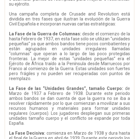
su ejército.
Una campaña completa de Crusade and Revolution está
dividida en tres fases que ilustran la evolución de la Guerra
Civil Española e incorporan nuevas cartas estratégicas:
La Fase de la Guerra de Columnas:
desde el comienzo de la
hasta Febrero de 1937, en esta fase sólo se utilizan “unidades
pequeñas” ya que ambos bandos tiene pocos combatientes y
están agrupados en unidades irregulares llamadas
“columnas” que operan a lo largo de las poco protegidas
fronteras. La mejor de estas “unidades pequeñas” era el
Ejército de África traído a la Península desde Marruecos por
Franco al comienzo de la Guerra. Estas unidades son fuertes
pero frágiles y no pueden ser recuperadas con puntos de
reemplazo.
La Fase de las “Unidades Grandes”, tamaño Cuerpo:
de
Marzo de 1937 a Febrero de 1938. Durante este periodo
ambos bandos se dan cuenta de que la guerra no se iba a
resolver rápidamente por lo que comienzan a movilizar a sus
recursos humanos y materiales para formar unidades
regulares (cuerpos). Los jugadores despliegan sus primeras
unidades tamaño cuerpo y el conflicto se expande por toda
España.
La Fase Decisiva:
comienza en Marzo de 1938 y dura hasta
el final de la Guerra en abril de 1939. Durante este periodo los