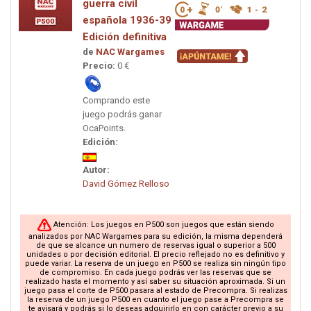
guerra civil
española 1936-39
Edición definitiva
de
NAC Wargames
Precio:
0 €
Comprando este
juego podrás ganar
OcaPoints.
Edición:
Autor:
David Gómez Relloso
Atención: Los juegos en P500 son juegos que están siendo
analizados por NAC Wargames para su edición, la misma dependerá
de que se alcance un numero de reservas igual o superior a 500
unidades o por decisión editorial. El precio reflejado no es definitivo y
puede variar. La reserva de un juego en P500 se realiza sin ningún tipo
de compromiso. En cada juego podrás ver las reservas que se
realizado hasta el momento y así saber su situación aproximada. Si un
juego pasa el corte de P500 pasara al estado de Precompra. Si realizas
la reserva de un juego P500 en cuanto el juego pase a Precompra se
te avisará y podrás si lo deseas adquirirlo en con carácter previo a su