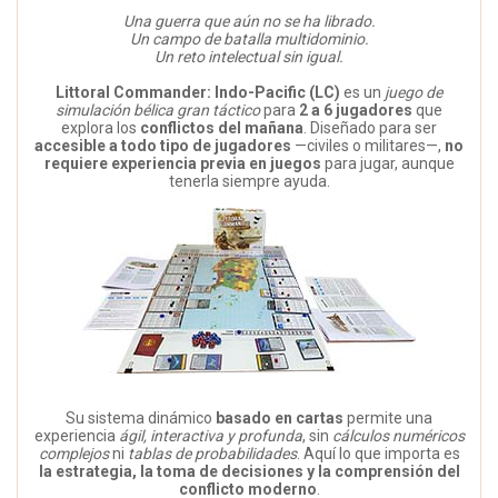
Una guerra que aún no se ha librado.
Un campo de batalla multidominio.
Un reto intelectual sin igual.
Littoral Commander: Indo-Pacific (LC)
es un
juego de
simulación bélica gran táctico
para
2 a 6 jugadores
que
explora los
conflictos del mañana
. Diseñado para ser
accesible a todo tipo de jugadores
—civiles o militares—,
no
requiere experiencia previa en juegos
para jugar, aunque
tenerla siempre ayuda.
Su sistema dinámico
basado en cartas
permite una
experiencia
ágil, interactiva y profunda
, sin
cálculos numéricos
complejos
ni
tablas de probabilidades
. Aquí lo que importa es
la estrategia, la toma de decisiones y la comprensión del
conflicto moderno
.