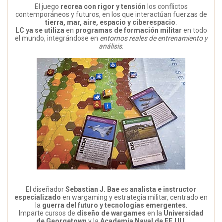
El juego
recrea con rigor y tensión
los conflictos
contemporáneos y futuros, en los que interactúan fuerzas de
tierra, mar, aire, espacio y ciberespacio
.
LC ya se utiliza
en
programas de formación militar
en todo
el mundo, integrándose en
entornos reales de entrenamiento y
análisis
.
El diseñador
Sebastian J. Bae
es
analista e instructor
especializado
en wargaming y estrategia militar, centrado en
la
guerra del futuro y tecnologías emergentes
.
Imparte cursos de
diseño de wargames
en la
Universidad
de Georgetown
y la
Academia Naval de EE.UU.