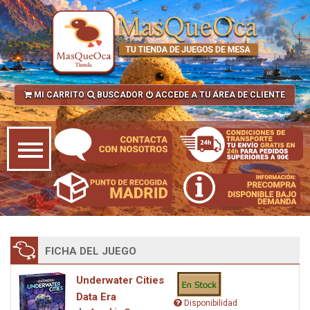
MI CARRITO
BUSCADOR
ACCEDE A TU ÁREA DE CLIENTE
FICHA DEL JUEGO
Underwater Cities
Data Era
Disponibilidad