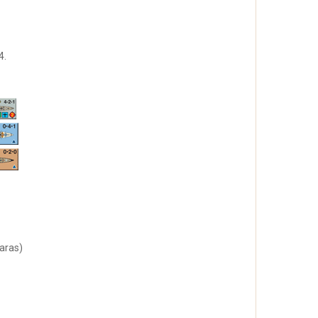
4.
aras)