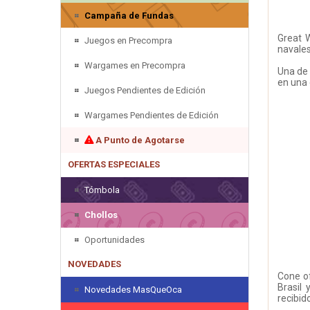
Campaña de Fundas
Great 
Juegos en Precompra
navales
Wargames en Precompra
Una de 
en una 
Juegos Pendientes de Edición
Wargames Pendientes de Edición
A Punto de Agotarse
OFERTAS ESPECIALES
Tómbola
Chollos
Oportunidades
NOVEDADES
Cone of
Brasil
Novedades MasQueOca
recibid