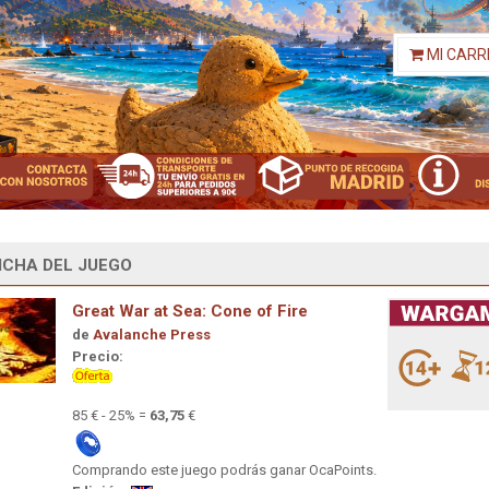
MI CARR
ICHA DEL JUEGO
Great War at Sea: Cone of Fire
de
Avalanche Press
Precio:
85 € - 25% =
63,75
€
Comprando este juego podrás ganar OcaPoints.