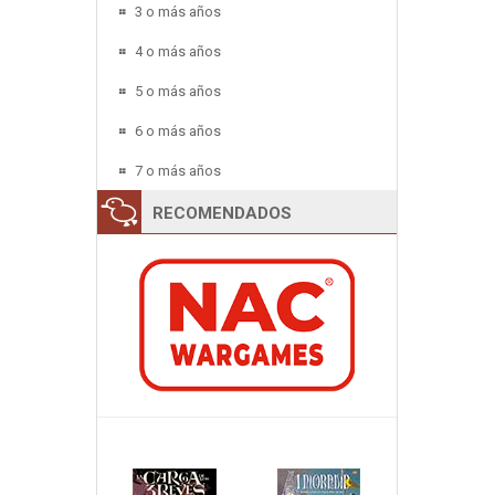
3 o más años
4 o más años
5 o más años
6 o más años
7 o más años
RECOMENDADOS