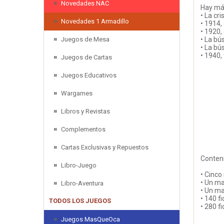
Novedades NAC
Hay más
• La cr
Novedades 1 Armadillo
• 1914, 
• 1920,
Juegos de Mesa
• La bú
• La bú
• 1940,
Juegos de Cartas
Juegos Educativos
Wargames
Libros y Revistas
Complementos
Cartas Exclusivas y Repuestos
Conten
Libro-Juego
• Cinco
• Un ma
Libro-Aventura
• Un ma
• 140 f
TODOS LOS JUEGOS
• 280 f
Juegos MasQueOca