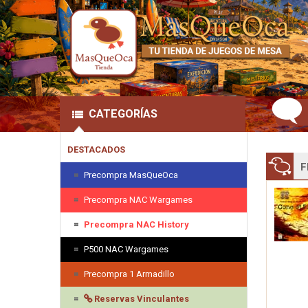
CATEGORÍAS
DESTACADOS
F
Precompra MasQueOca
Precompra NAC Wargames
Precompra NAC History
P500 NAC Wargames
Precompra 1 Armadillo
Reservas Vinculantes