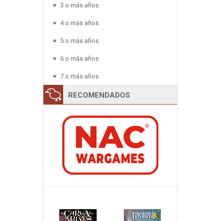
3 o más años
4 o más años
5 o más años
6 o más años
7 o más años
RECOMENDADOS