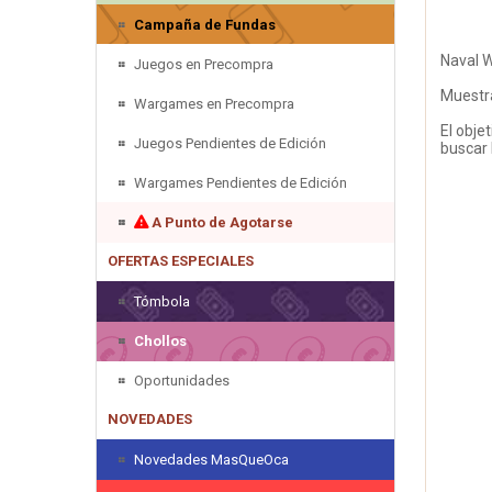
Campaña de Fundas
Naval 
Juegos en Precompra
Muestra
Wargames en Precompra
El obje
Juegos Pendientes de Edición
buscar 
Wargames Pendientes de Edición
A Punto de Agotarse
OFERTAS ESPECIALES
Tómbola
Chollos
Oportunidades
NOVEDADES
Novedades MasQueOca