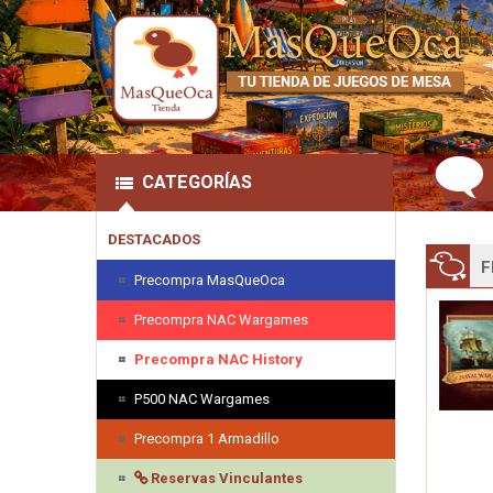
CATEGORÍAS
DESTACADOS
F
Precompra MasQueOca
Precompra NAC Wargames
Precompra NAC History
P500 NAC Wargames
Precompra 1 Armadillo
Reservas Vinculantes