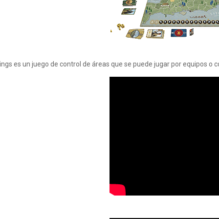
ings es un juego de control de áreas que se puede jugar por equipos o