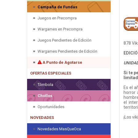
Campaña de Fundas
Juegos en Precompra
Wargames en Precompra
Juegos Pendientes de Edición
878 Vik
Wargames Pendientes de Edición
EDICI
A Punto de Agotarse
UNIDA
Si te 
OFERTAS ESPECIALES
limitad
Tómbola
Es el 
horror 
Chollos
hombres
el inte
Oportunidades
territo
¡Los vi
NOVEDADES
Novedades MasQueOca