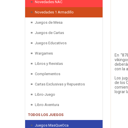
Novedades NAC
Novedades 1 Armadillo
Juegos de Mesa
Juegos de Cartas
Juegos Educativos
Wargames
En “878
vikingo
Libros y Revistas
deberán
con la 
Complementos
Los jug
de los 
Cartas Exclusivas y Repuestos
comienz
lograr l
Libro-Juego
Libro-Aventura
TODOS LOS JUEGOS
Juegos MasQueOca