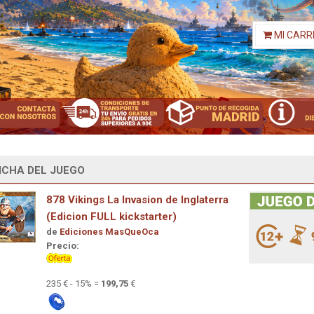
MI CARR
ICHA DEL JUEGO
878 Vikings La Invasion de Inglaterra
(Edicion FULL kickstarter)
de
Ediciones MasQueOca
Precio:
235 € - 15% =
199,75
€