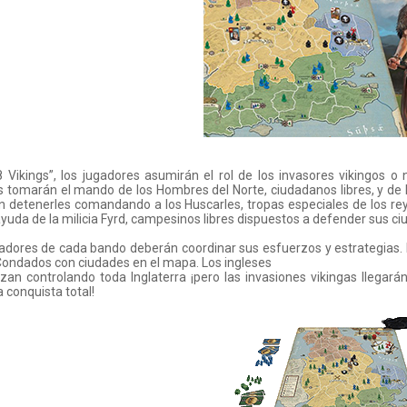
 Vikings”, los jugadores asumirán el rol de los invasores vikingos o 
s tomarán el mando de los Hombres del Norte, ciudadanos libres, y de 
 detenerles comandando a los Huscarles, tropas especiales de los rey
ayuda de la milicia Fyrd, campesinos libres dispuestos a defender sus ci
adores de cada bando deberán coordinar sus esfuerzos y estrategias. P
Condados con ciudades en el mapa. Los ingleses
an controlando toda Inglaterra ¡pero las invasiones vikingas llegará
a conquista total!