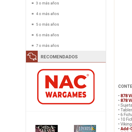
3 o más años
4 o más años
5 o más años
6 o más años
7 o más años
RECOMENDADOS
CONTE
•
878 Vi
•
878 V
• Sujet
• Table
• 6 Fic
• 10 Fi
• Vikin
•
Add-O