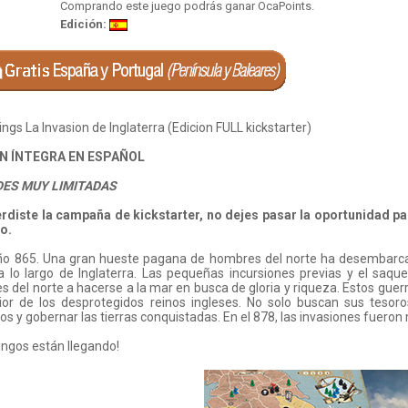
Comprando este juego podrás ganar OcaPoints.
Edición:
ings La Invasion de Inglaterra (Edicion FULL kickstarter)
ÓN ÍNTEGRA EN ESPAÑOL
DES MUY LIMITADAS
perdiste la campaña de kickstarter, no dejes pasar la oportunidad p
o.
año 865. Una gran hueste pagana de hombres del norte ha desembarca
a lo largo de Inglaterra. Las pequeñas incursiones previas y el saq
 del norte a hacerse a la mar en busca de gloria y riqueza. Estos gue
rior de los desprotegidos reinos ingleses. No solo buscan sus tesor
rios y gobernar las tierras conquistadas. En el 878, las invasiones fuer
kingos están llegando!