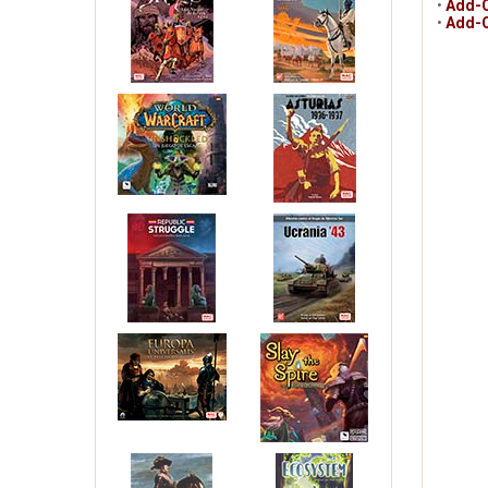
•
Add-O
•
Add-O