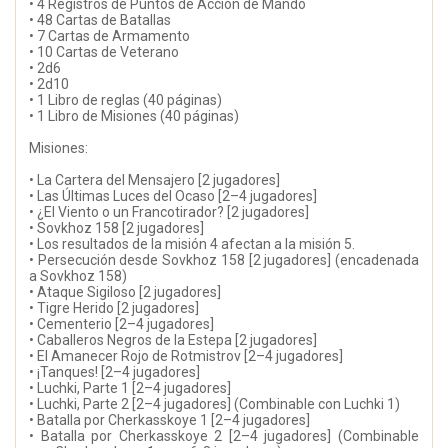
• 4 Registros de Puntos de Acción de Mando
• 48 Cartas de Batallas
• 7 Cartas de Armamento
• 10 Cartas de Veterano
• 2d6
• 2d10
• 1 Libro de reglas (40 páginas)
• 1 Libro de Misiones (40 páginas)
Misiones:
• La Cartera del Mensajero [2 jugadores]
• Las Últimas Luces del Ocaso [2–4 jugadores]
• ¿El Viento o un Francotirador? [2 jugadores]
• Sovkhoz 158 [2 jugadores]
• Los resultados de la misión 4 afectan a la misión 5.
• Persecución desde Sovkhoz 158 [2 jugadores] (encadenada
a Sovkhoz 158)
• Ataque Sigiloso [2 jugadores]
• Tigre Herido [2 jugadores]
• Cementerio [2–4 jugadores]
• Caballeros Negros de la Estepa [2 jugadores]
• El Amanecer Rojo de Rotmistrov [2–4 jugadores]
• ¡Tanques! [2–4 jugadores]
• Luchki, Parte 1 [2–4 jugadores]
• Luchki, Parte 2 [2–4 jugadores] (Combinable con Luchki 1)
• Batalla por Cherkasskoye 1 [2–4 jugadores]
• Batalla por Cherkasskoye 2 [2–4 jugadores] (Combinable