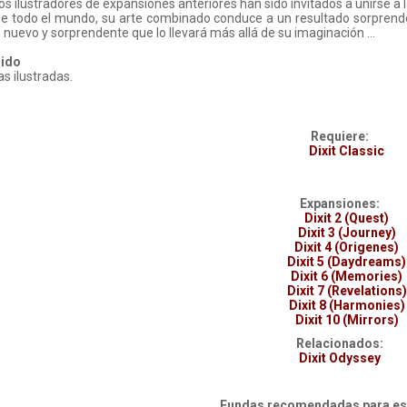
os ilustradores de expansiones anteriores han sido invitados a unirse 
e todo el mundo, su arte combinado conduce a un resultado sorprenden
e nuevo y sorprendente que lo llevará más allá de su imaginación …
ido
as ilustradas.
Requiere:
Dixit Classic
Expansiones:
Dixit 2 (Quest)
Dixit 3 (Journey)
Dixit 4 (Origenes)
Dixit 5 (Daydreams)
Dixit 6 (Memories)
Dixit 7 (Revelations)
Dixit 8 (Harmonies)
Dixit 10 (Mirrors)
Relacionados:
Dixit Odyssey
Fundas recomendadas para est