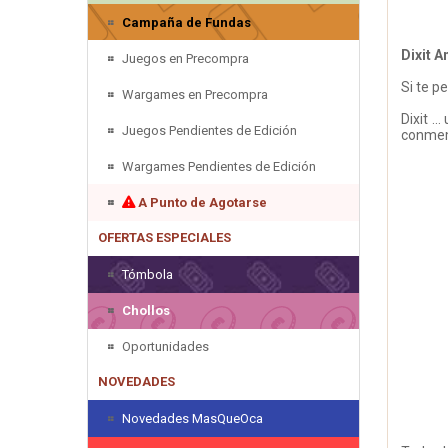
Campaña de Fundas
Dixit A
Juegos en Precompra
Si te p
Wargames en Precompra
Dixit .
Juegos Pendientes de Edición
conmemo
Wargames Pendientes de Edición
A Punto de Agotarse
OFERTAS ESPECIALES
Tómbola
Chollos
Oportunidades
NOVEDADES
Novedades MasQueOca