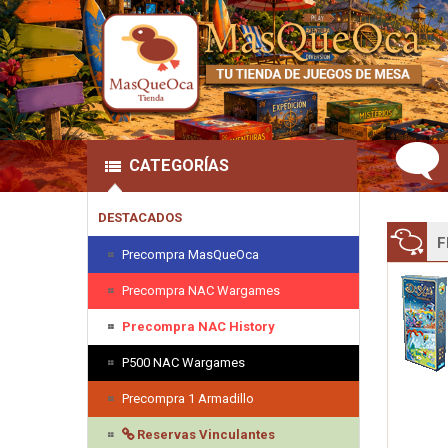
CATEGORÍAS
DESTACADOS
F
Precompra MasQueOca
Precompra NAC Wargames
Precompra NAC History
P500 NAC Wargames
Precompra 1 Armadillo
Reservas Vinculantes