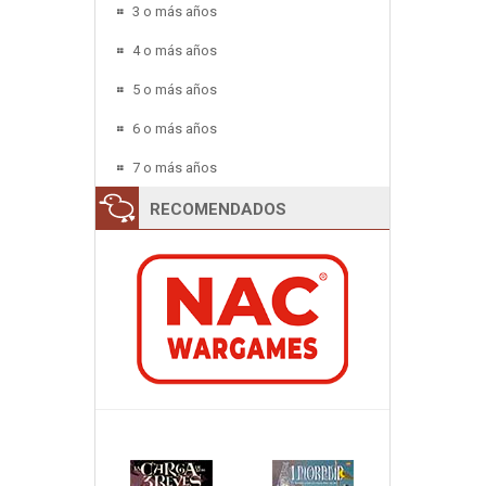
3 o más años
4 o más años
5 o más años
6 o más años
7 o más años
RECOMENDADOS