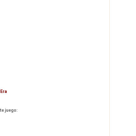
 Era
e juego: