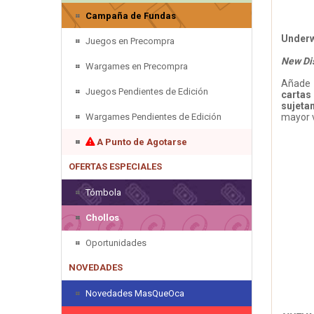
Campaña de Fundas
Underw
Juegos en Precompra
New Dis
Wargames en Precompra
Añade
Juegos Pendientes de Edición
cartas
sujeta
Wargames Pendientes de Edición
mayor v
A Punto de Agotarse
OFERTAS ESPECIALES
Tómbola
Chollos
Oportunidades
NOVEDADES
Novedades MasQueOca