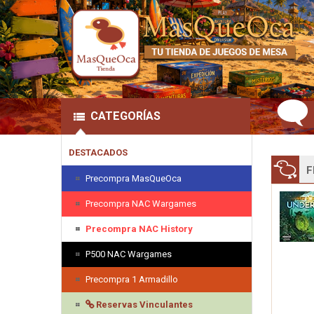
CATEGORÍAS
DESTACADOS
F
Precompra MasQueOca
Precompra NAC Wargames
Precompra NAC History
P500 NAC Wargames
Precompra 1 Armadillo
Reservas Vinculantes