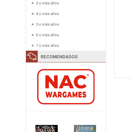
3 o más años
4 o más años
5 o más años
6 o más años
7 o más años
RECOMENDADOS