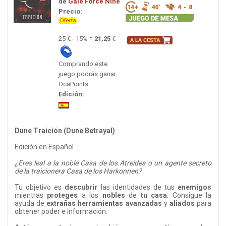
de
Gale Force Nine
Precio:
25 € - 15% =
21,25
€
Comprando este
juego podrás ganar
OcaPoints.
Edición:
Dune Traición (Dune Betrayal)
Edición en Español
¿Eres leal a la noble Casa de los Atreides o un agente secreto
de la traicionera Casa de los Harkonnen?
Tu objetivo es
descubrir
las identidades de tus
enemigos
mientras
proteges
a los
nobles
de
tu casa
. Consigue la
ayuda de
extrañas herramientas avanzadas
y
aliados
para
obtener poder e información.