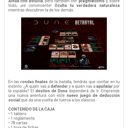
Actúa con astucia
, pero también con
pragmatismo
y, sobre
todo, ¡sé convincente!
Oculta tu verdadera naturaleza
mientras descubres la de los demás.
En las
rondas finales
de la batalla, tendrás que confiar en tu
instinto. ¿A quién vas a
defender
y a quién vas a
apuñalar
por
la espalda? El
destino de Dune
dependerá de ti. Emprende
una nueva aventura con este
nuevo juego de deducción
social
que da una vuelta de tuerca a los clásicos.
CONTENIDO DE LA CAJA
• 1 tablero
• 1 reglamento
• 78 cartas
• 1 hoja de fichas