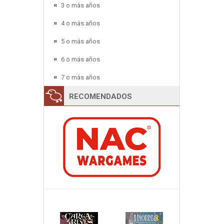
3 o más años
4 o más años
5 o más años
6 o más años
7 o más años
RECOMENDADOS