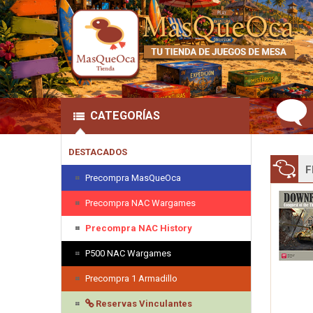
CATEGORÍAS
DESTACADOS
F
Precompra MasQueOca
Precompra NAC Wargames
Precompra NAC History
P500 NAC Wargames
Precompra 1 Armadillo
Reservas Vinculantes