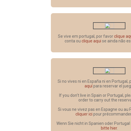
Se vive em portugal, por favor
clique aq
conta ou
clique aqui
se ainda não es
Si no vives ni en España ni en Portugal,
aquí
para reservar el jueg
If you don't live in Spain or Portugal, p
order to carry out the reserv
Si vous ne vivez pas en Espagne ou au 
cliquer ici
pour précommander l
Wenn Sie nicht in Spanien oder Portugal
bitte hier
.