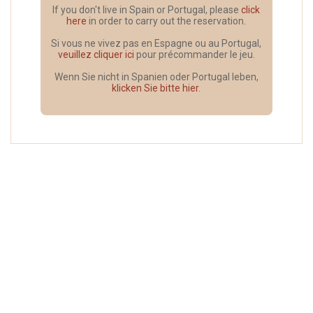
If you don't live in Spain or Portugal, please
click
here
in order to carry out the reservation.
Si vous ne vivez pas en Espagne ou au Portugal,
veuillez cliquer ici
pour précommander le jeu.
Wenn Sie nicht in Spanien oder Portugal leben,
klicken Sie bitte hier
.