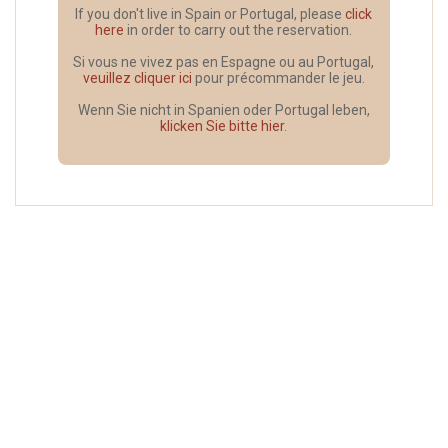
If you don't live in Spain or Portugal, please
click
here
in order to carry out the reservation.
Si vous ne vivez pas en Espagne ou au Portugal,
veuillez cliquer ici
pour précommander le jeu.
Wenn Sie nicht in Spanien oder Portugal leben,
klicken Sie bitte hier
.