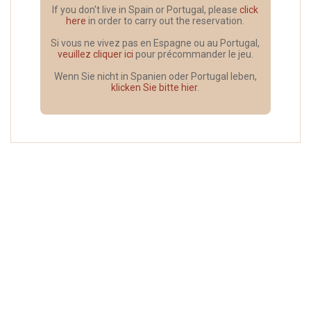
If you don't live in Spain or Portugal, please
click
here
in order to carry out the reservation.
Si vous ne vivez pas en Espagne ou au Portugal,
veuillez cliquer ici
pour précommander le jeu.
Wenn Sie nicht in Spanien oder Portugal leben,
klicken Sie bitte hier
.