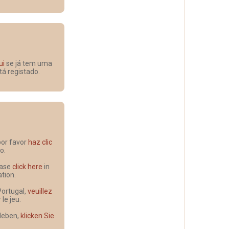
ui
se já tem uma
tá registado.
 por favor
haz clic
o.
lease
click here
in
ation.
Portugal,
veuillez
e jeu.
 leben,
klicken Sie