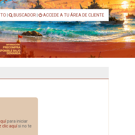
ITO
|
BUSCADOR
|
ACCEDE A TU ÁREA DE CLIENTE
aquí
para iniciar
 clic aquí
si no te