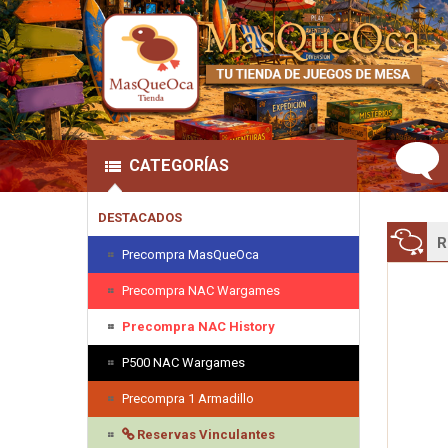
CATEGORÍAS
DESTACADOS
R
Precompra MasQueOca
Precompra NAC Wargames
Precompra NAC History
P500 NAC Wargames
Precompra 1 Armadillo
Reservas Vinculantes