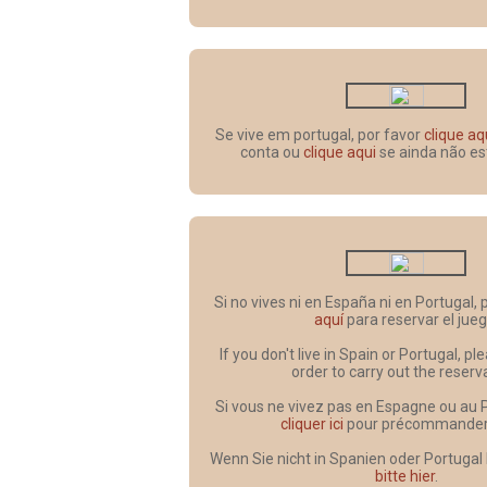
Se vive em portugal, por favor
clique aq
conta ou
clique aqui
se ainda não es
Si no vives ni en España ni en Portugal,
aquí
para reservar el jueg
If you don't live in Spain or Portugal, p
order to carry out the reserv
Si vous ne vivez pas en Espagne ou au 
cliquer ici
pour précommander l
Wenn Sie nicht in Spanien oder Portugal
bitte hier
.