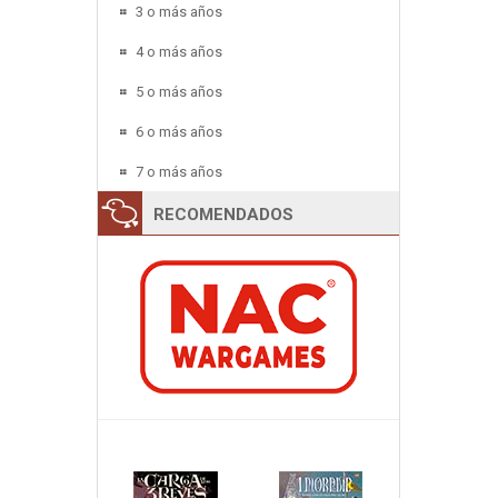
3 o más años
4 o más años
5 o más años
6 o más años
7 o más años
RECOMENDADOS