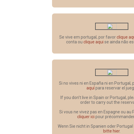
Se vive em portugal, por favor
clique aq
conta ou
clique aqui
se ainda não es
Si no vives ni en España ni en Portugal,
aquí
para reservar el jueg
If you don't live in Spain or Portugal, p
order to carry out the reserv
Si vous ne vivez pas en Espagne ou au 
cliquer ici
pour précommander l
Wenn Sie nicht in Spanien oder Portugal
bitte hier
.