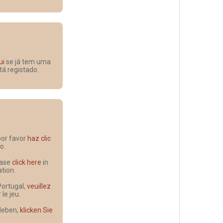
ui
se já tem uma
tá registado.
 por favor
haz clic
o.
lease
click here
in
ation.
Portugal,
veuillez
e jeu.
 leben,
klicken Sie