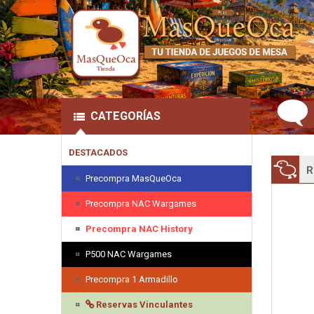
CATEGORÍAS
DESTACADOS
R
Precompra MasQueOca
Precompra NAC Wargames
Precompra NAC History
P500 NAC Wargames
Precompra 1 Armadillo
Reservas Vinculantes