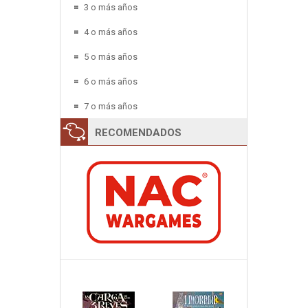
3 o más años
4 o más años
5 o más años
6 o más años
7 o más años
RECOMENDADOS