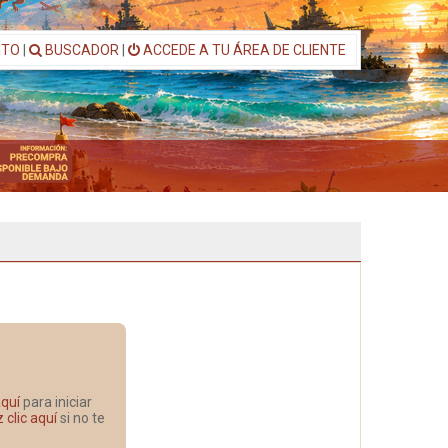
ITO
|
BUSCADOR
|
ACCEDE A TU ÁREA DE CLIENTE
aquí
para iniciar
 clic aquí
si no te