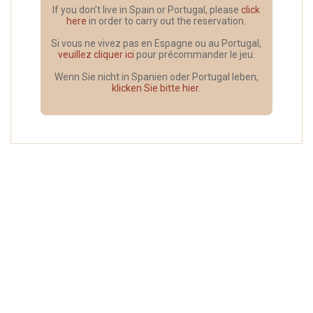
If you don't live in Spain or Portugal, please
click
here
in order to carry out the reservation.
Si vous ne vivez pas en Espagne ou au Portugal,
veuillez cliquer ici
pour précommander le jeu.
Wenn Sie nicht in Spanien oder Portugal leben,
klicken Sie bitte hier
.