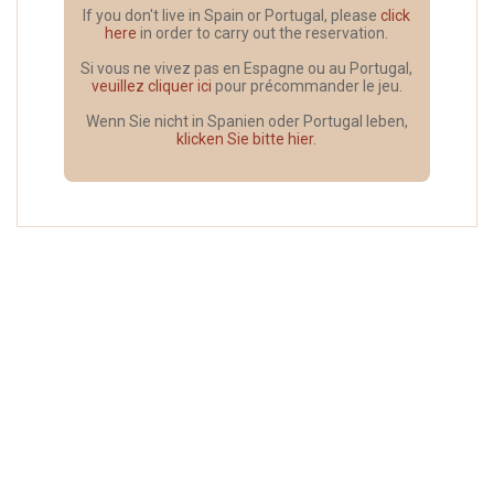
If you don't live in Spain or Portugal, please
click
here
in order to carry out the reservation.
Si vous ne vivez pas en Espagne ou au Portugal,
veuillez cliquer ici
pour précommander le jeu.
Wenn Sie nicht in Spanien oder Portugal leben,
klicken Sie bitte hier
.