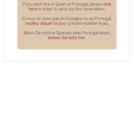
If you don't live in Spain or Portugal, please
click
here
in order to carry out the reservation.
Si vous ne vivez pas en Espagne ou au Portugal,
veuillez cliquer ici
pour précommander le jeu.
Wenn Sie nicht in Spanien oder Portugal leben,
klicken Sie bitte hier
.