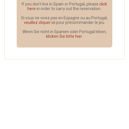
If you don't live in Spain or Portugal, please
click
here
in order to carry out the reservation.
Si vous ne vivez pas en Espagne ou au Portugal,
veuillez cliquer ici
pour précommander le jeu.
Wenn Sie nicht in Spanien oder Portugal leben,
klicken Sie bitte hier
.