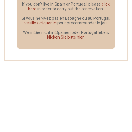
If you don't live in Spain or Portugal, please
click
here
in order to carry out the reservation.
Si vous ne vivez pas en Espagne ou au Portugal,
veuillez cliquer ici
pour précommander le jeu.
Wenn Sie nicht in Spanien oder Portugal leben,
klicken Sie bitte hier
.