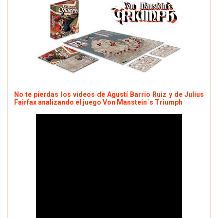
No te pierdas los videos de Agustí Barrio Ruiz y de Julius
Fairfax analizando el juego Von Manstein´s Triumph