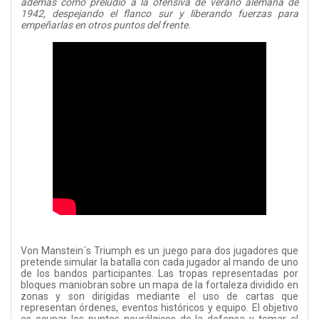
además como preludio a la ofensiva de verano alemana de
1942, despejando el flanco sur y liberando fuerzas para
empeñarlas en otros puntos del frente.
Von Manstein´s Triumph es un juego para dos jugadores que
pretende simular la batalla con cada jugador al mando de uno
de los bandos participantes. Las tropas representadas por
bloques maniobran sobre un mapa de la fortaleza dividido en
zonas y son dirigidas mediante el uso de cartas que
representan órdenes, eventos históricos y equipo. El objetivo