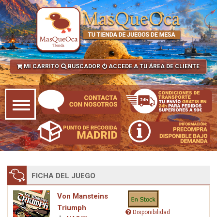
MI CARRITO
BUSCADOR
ACCEDE A TU ÁREA DE CLIENTE
FICHA DEL JUEGO
Von Mansteins
Triumph
Disponibilidad