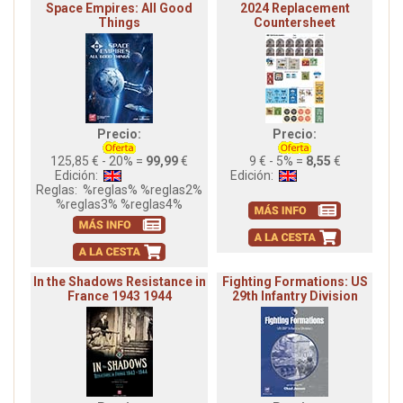
Space Empires: All Good
2024 Replacement
Things
Countersheet
Precio:
Precio:
125,85 € - 20% =
99,99
€
9 € - 5% =
8,55
€
Edición:
Edición:
Reglas:
%reglas% %reglas2%
%reglas3% %reglas4%
In the Shadows Resistance in
Fighting Formations: US
France 1943 1944
29th Infantry Division