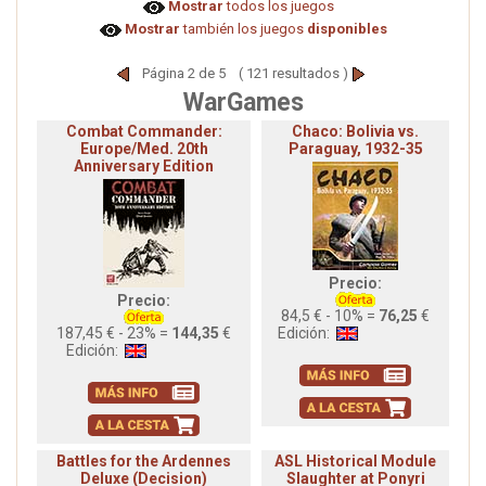
Mostrar
todos los juegos
Mostrar
también los juegos
disponibles
Página 2 de 5 ( 121 resultados )
WarGames
Combat Commander:
Chaco: Bolivia vs.
Europe/Med. 20th
Paraguay, 1932-35
Anniversary Edition
Precio:
Precio:
84,5 € - 10% =
76,25
€
187,45 € - 23% =
144,35
€
Edición:
Edición:
Battles for the Ardennes
ASL Historical Module
Deluxe (Decision)
Slaughter at Ponyri