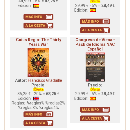
44,99 € - 5% =
42,75
€
Edición:
29,99 € - 5% =
28,49
€
Edición:
Cuius Regio: The Thirty
Congreso de Viena -
Years War
Pack de Idioma NAC
Español
Autor:
Francisco Gradaille
Precio:
Precio:
85,25 € - 20% =
68,25
€
29,99 € - 5% =
28,49
€
Edición:
Edición:
Reglas:
%reglas% %reglas2%
%reglas3% %reglas4%