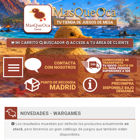
MI CARRITO
BUSCADOR
ACCEDE A TU ÁREA DE CLIENTE
NOVEDADES - WARGAMES
Los resultados muestran por defecto los productos actualmente
en
stock
, pero tenemos un gran catálogo de juegos que también están
disponibles.