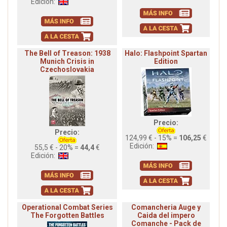
Edición:
The Bell of Treason: 1938
Halo: Flashpoint Spartan
Munich Crisis in
Edition
Czechoslovakia
Precio:
Precio:
124,99 € - 15% =
106,25
€
Edición:
55,5 € - 20% =
44,4
€
Edición:
Operational Combat Series
Comancheria Auge y
The Forgotten Battles
Caida del impero
Comanche - Pack de