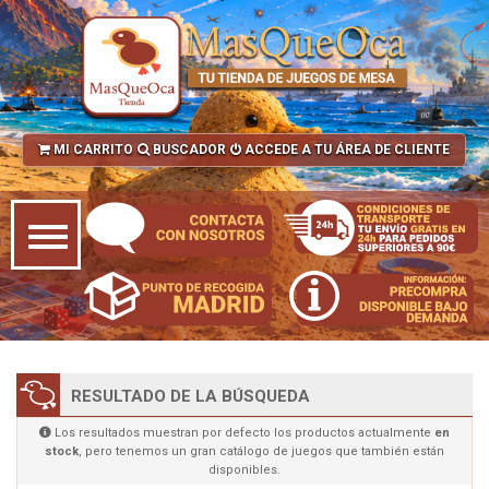
MI CARRITO
BUSCADOR
ACCEDE A TU ÁREA DE CLIENTE
RESULTADO DE LA BÚSQUEDA
Los resultados muestran por defecto los productos actualmente
en
stock
, pero tenemos un gran catálogo de juegos que también están
disponibles.