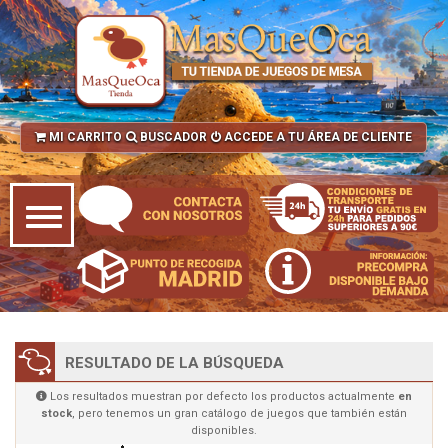
MI CARRITO
BUSCADOR
ACCEDE A TU ÁREA DE CLIENTE
RESULTADO DE LA BÚSQUEDA
Los resultados muestran por defecto los productos actualmente
en
stock
, pero tenemos un gran catálogo de juegos que también están
disponibles.