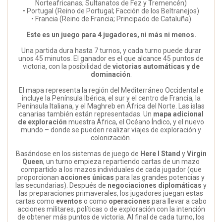
Norteafricanas; Sultanatos de Fez y Tremencén)
• Portugal (Reino de Portugal; Facción de los Beltranejos)
• Francia (Reino de Francia; Principado de Cataluña)
Este es un juego para 4 jugadores, ni más ni menos.
Una partida dura hasta 7 turnos, y cada turno puede durar
unos 45 minutos. El ganador es el que alcance 45 puntos de
victoria, con la posibilidad de
victorias automáticas y de
dominación
.
El mapa representa la región del Mediterráneo Occidental e
incluye la Península Ibérica, el sur y el centro de Francia, la
Península Italiana, y el Maghreb en África del Norte. Las islas
canarias también están representadas. Un
mapa adicional
de exploración
muestra África, el Océano Índico, y el nuevo
mundo – donde se pueden realizar viajes de exploración y
colonización.
Basándose en los sistemas de juego de
Here I Stand
y
Virgin
Queen
, un turno empieza repartiendo cartas de un mazo
compartido a los mazos individuales de cada jugador (que
proporcionan
acciones únicas
para las grandes potencias y
las secundarias). Después de
negociaciones diplomáticas
y
las preparaciones primaverales, los jugadores juegan estas
cartas como
eventos
o como
operaciones
para llevar a cabo
acciones militares, políticas o de exploración con la intención
de obtener más puntos de victoria. Al final de cada turno, los