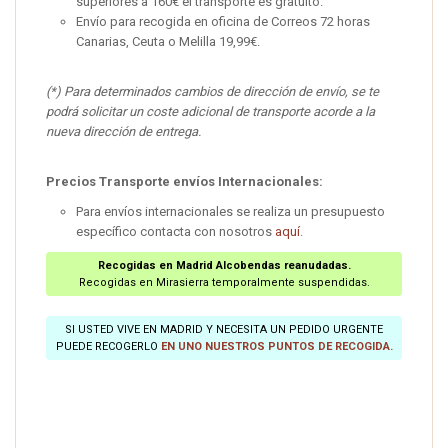
superiores a 160€ el transporte es gratuito.
Envío para recogida en oficina de Correos 72 horas
Canarias, Ceuta o Melilla 19,99€.
(*) Para determinados cambios de dirección de envío, se te
podrá solicitar un coste adicional de transporte acorde a la
nueva dirección de entrega.
Precios Transporte envíos Internacionales:
Para envíos internacionales se realiza un presupuesto
específico contacta con nosotros
aquí
.
Recogidas en Madrid Alcobendas reanudadas.
Recogidas en Mirasierra temporalmente suspendidas.
SI USTED VIVE EN MADRID Y NECESITA UN PEDIDO URGENTE
PUEDE RECOGERLO
EN UNO NUESTROS PUNTOS DE RECOGIDA.