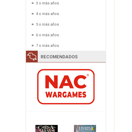
3 o más años
4 o más años
5 o más años
6 o más años
7 o más años
RECOMENDADOS