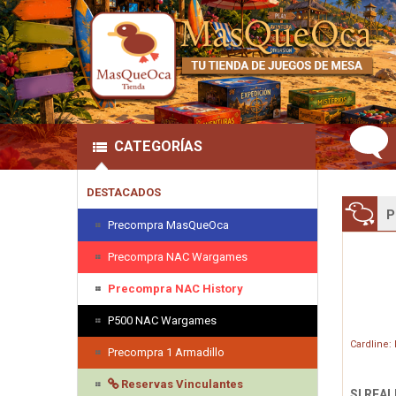
CATEGORÍAS
DESTACADOS
P
Precompra MasQueOca
Precompra NAC Wargames
Precompra NAC History
P500 NAC Wargames
Cardline:
Precompra 1 Armadillo
Reservas Vinculantes
SI REA