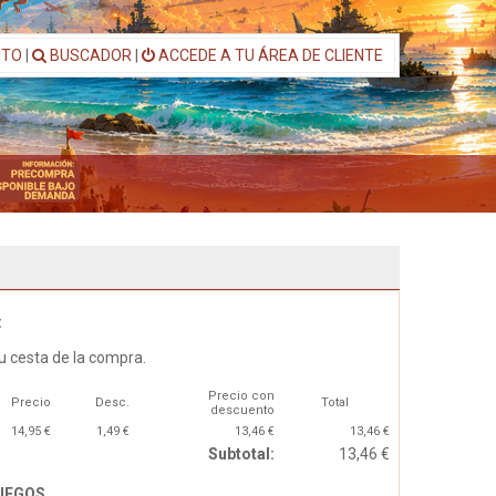
ITO
|
BUSCADOR
|
ACCEDE A TU ÁREA DE CLIENTE
:
u cesta de la compra.
Precio con
Precio
Desc.
Total
descuento
14,95 €
1,49 €
13,46 €
13,46 €
Subtotal:
13,46 €
JUEGOS