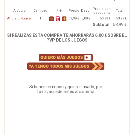
Precio con
- / +
Artículo
Cantidad
Precio
Desc.
Total
descuento
Ahora o Nunca
1
59,99 €
6,00 €
53,99 €
53,99 €
Subtotal:
53,99 €
SI REALIZAS ESTA COMPRA TE AHORRARÁS 6,00 € SOBRE EL
PVP DE LOS JUEGOS
Si tienes un cupón y quieres usarlo, por
favor, accede antes al sistema