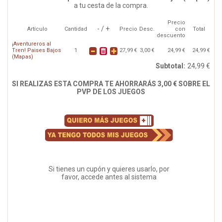
a tu cesta de la compra.
Precio
- / +
Artículo
Cantidad
Precio
Desc.
con
Total
descuento
¡Aventureros al
Tren! Paises Bajos
1
27,99 €
3,00 €
24,99 €
24,99 €
(Mapas)
Subtotal:
24,99 €
SI REALIZAS ESTA COMPRA TE AHORRARÁS 3,00 € SOBRE EL
PVP DE LOS JUEGOS
Si tienes un cupón y quieres usarlo, por
favor, accede antes al sistema