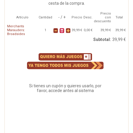
cesta de la compra.
Precio
- / +
Artículo
Cantidad
Precio
Desc.
con
Total
descuento
Merchants
Marauders:
1
39,99 €
0,00 €
39,99 €
39,99 €
Broadsides
Subtotal:
39,99 €
Si tienes un cupón y quieres usarlo, por
favor, accede antes al sistema