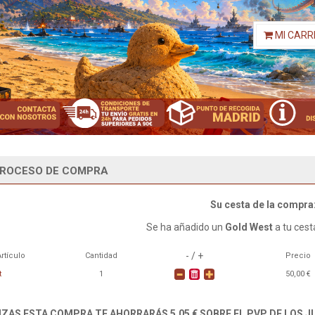
MI CARR
ROCESO DE COMPRA
Su cesta de la compra
Se ha añadido un
Gold West
a tu cest
- / +
rtículo
Cantidad
Precio
t
1
50,00 €
LIZAS ESTA COMPRA TE AHORRARÁS 5,05 € SOBRE EL PVP DE LOS 