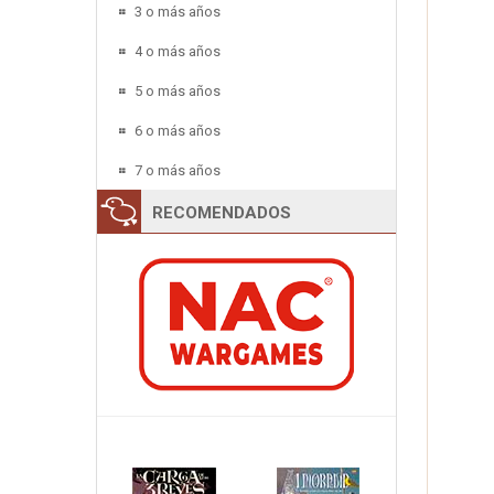
3 o más años
4 o más años
5 o más años
6 o más años
7 o más años
RECOMENDADOS