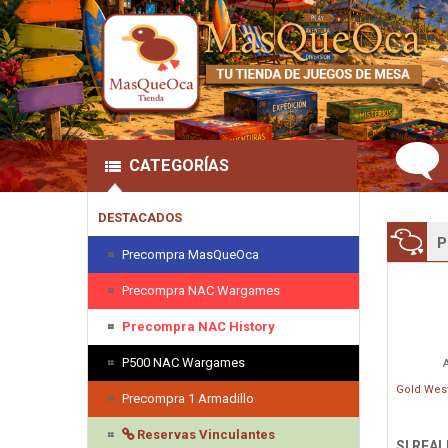
CATEGORÍAS
DESTACADOS
P
Precompra MasQueOca
Precompra NAC Wargames
Precompra NAC History
P500 NAC Wargames
A
Gold Wes
Precompra 1 Armadillo
Reservas Vinculantes
SI REA