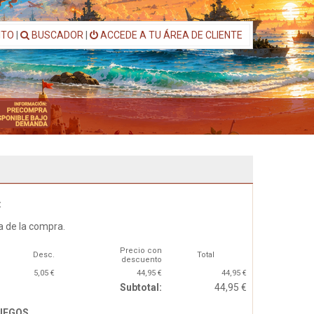
ITO
|
BUSCADOR
|
ACCEDE A TU ÁREA DE CLIENTE
:
a de la compra.
Precio con
Desc.
Total
descuento
5,05 €
44,95 €
44,95 €
Subtotal:
44,95 €
JUEGOS