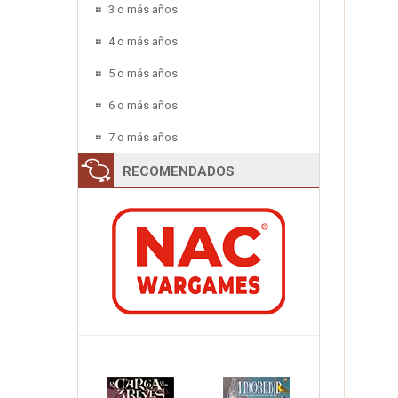
3 o más años
4 o más años
5 o más años
6 o más años
7 o más años
RECOMENDADOS