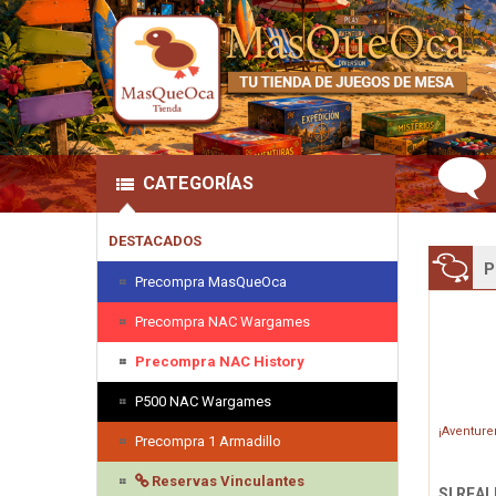
CATEGORÍAS
DESTACADOS
P
Precompra MasQueOca
Precompra NAC Wargames
Precompra NAC History
P500 NAC Wargames
¡Aventurer
Precompra 1 Armadillo
Reservas Vinculantes
SI REA