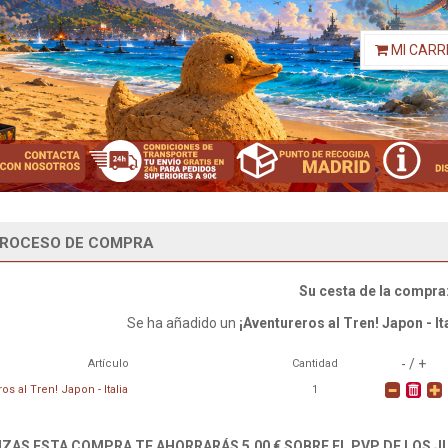
MI CARR
ROCESO DE COMPRA
Su cesta de la compra
Se ha añadido un
¡Aventureros al Tren! Japon - It
- / +
Artículo
Cantidad
os al Tren! Japon - Italia
1
LIZAS ESTA COMPRA TE AHORRARÁS 5,00 € SOBRE EL PVP DE LOS 