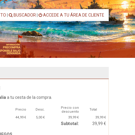
ITO
|
BUSCADOR
|
ACCEDE A TU ÁREA DE CLIENTE
:
alia
a tu cesta de la compra.
Precio con
Precio
Desc.
Total
descuento
44,99 €
5,00 €
39,99 €
39,99 €
Subtotal:
39,99 €
JUEGOS