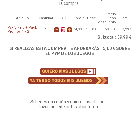
la compra.
Precio
- / +
Artículo
Cantidad
Precio
Desc.
con
Total
descuento
Pax Viking + Pack
1
74,99 €
15,00 €
59,99 €
59,99 €
Promos 1 y 2
Subtotal:
59,99 €
SI REALIZAS ESTA COMPRA TE AHORRARÁS 15,00 € SOBRE
EL PVP DE LOS JUEGOS
Si tienes un cupón y quieres usarlo, por
favor, accede antes al sistema