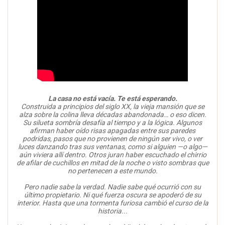
La casa no está vacía. Te está esperando.
Construida a principios del siglo XX, la vieja mansión que se
alza sobre la colina lleva décadas abandonada… o eso dicen.
Su silueta sombría desafía al tiempo y a la lógica. Algunos
afirman haber oído risas apagadas entre sus paredes
podridas, pasos que no provienen de ningún ser vivo, o ver
luces danzando tras sus ventanas, como si alguien —o algo—
aún viviera allí dentro. Otros juran haber escuchado el chirrio
de afilar de cuchillos en mitad de la noche o visto sombras que
no pertenecen a este mundo.
Pero nadie sabe la verdad. Nadie sabe qué ocurrió con su
último propietario. Ni qué fuerza oscura se apoderó de su
interior. Hasta que una tormenta furiosa cambió el curso de la
historia...