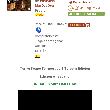
de
Ediciones
Disponibilidad
MasQueOca
Precio:
94,99 € - 10% =
85,49
€
Comprando este
juego podrás ganar
OcaPoints.
Edición:
TerrorScape Temporada 1 Tercera Edicion
Edición en Español
UNIDADES MUY LIMITADAS