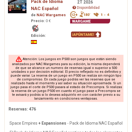
Pack de Idioma
2T 2026
Disponibilidad
NAC Español
de
NAC Wargames
Precio:
0 €
Edición:
Atención: Los juegos en P500 son juegos que están siendo
analizados por NAC Wargames para su edición, la misma dependerá
de que se alcance un numero de reservas igual o superior a 500
unidades o por decisión editorial. El precio reflejado no es definitivo y
puede variar. La reserva de un juego en P500 se realiza sin ningún tipo
de compromiso. En cada juego podrás ver las reservas que se
realizado hasta el momento y así saber su situación aproximada. Si un
juego pasa el corte de P500 pasara al estado de Precompra. Si realizas
la reserva de un juego P500 en cuanto el juego pase a Precompra se
te avisará y podrás si lo deseas adquirirlo en con carácter previo a su
lanzamiento en condiciones ventajosas.
Reservas: 476
Space Empires
+ Expansiones
- Pack de Idioma NAC Español