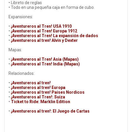
• Libreto de reglas
• Todo en una pequeña caja en forma de cubo.
Expansiones:
•
¡Aventureros al Tren! USA 1910
•
¡Aventureros al Tren! Europa 1912
•
¡Aventureros al Tren! La expansión de dados
•
¡Aventureros al tren! Alvin y Dexter
Mapas:
•
¡Aventureros al Tren! Asia (Mapas)
•
¡Aventureros al Tren! India (Mapas)
Relacionados:
•
¡Aventureros al tren!
•
¡Aventureros al tren! Europa
•
¡Aventureros al tren! Paises Nordicos
•
¡Aventureros al Tren!: Suiza
•
Ticket to Ride: Marklin Edition
•
¡Aventureros al tren!: El Juego de Cartas