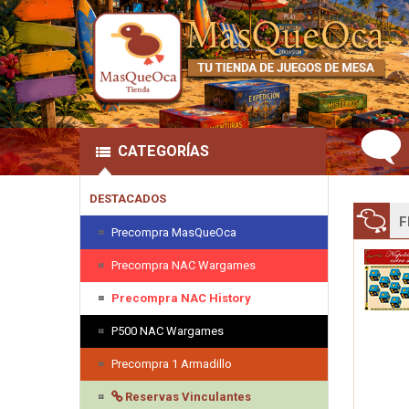
CATEGORÍAS
DESTACADOS
F
Precompra MasQueOca
Precompra NAC Wargames
Precompra NAC History
P500 NAC Wargames
Precompra 1 Armadillo
Reservas Vinculantes