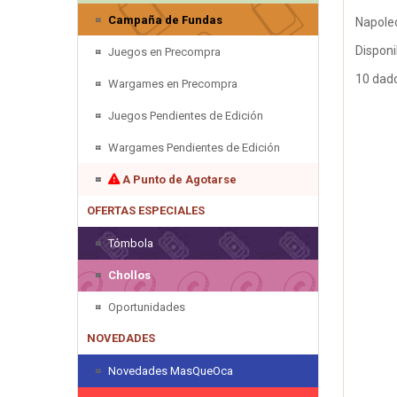
Campaña de Fundas
Napole
Disponi
Juegos en Precompra
10 dado
Wargames en Precompra
Juegos Pendientes de Edición
Wargames Pendientes de Edición
A Punto de Agotarse
OFERTAS ESPECIALES
Tómbola
Chollos
Oportunidades
NOVEDADES
Novedades MasQueOca