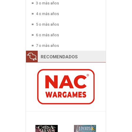
3 o más años
4 o más años
5 o más años
6 o más años
7 o más años
RECOMENDADOS